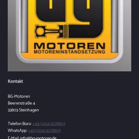
Kontakt
BG-Motoren
Beerenstraße
4
33803
Steinhagen
Telefon Büro:
+49 5204 9278803
WhatsApp:
+49 5204 9278803
E-Mail:
info@bg-motoren.de